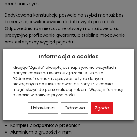
mechanicznymi.
Dedykowana konstrukcja pozwala na szybki montaż bez
konieczności wykonywania dodatkowych przeróbek.
Odpowiednio rozmieszczone otwory montażowe oraz
precyzyjne profilowanie gwarantują stabilne mocowanie
oraz estetyczny wygląd pojazdu.
Zestaw zawiera:
Informacja o cookies
2 bagażniki przednie
Klikając “Zgoda” akceptujesz zapisywanie wszystkich
danych cookie na twoim urządzeniu. Kliknięcie
Bagażniki doskonale sprawdzają się podczas przewozu
“Odmowa” oznacza zapisywanie tylko danych
kufrów, toreb, kanistrów, narzędzi oraz innego wyposażenia
niezbędnych do funkcjonowania strony. Pliki cookie
wykorzystywanego podczas jazdy terenowej i pracy
mogą służyć do personalizacji reklam. Więcej informacji
o cookie w
polityce prywatności
.
użytkowej.
Najważniejsze cechy:
Ustawienia
Odmowa
Zgoda
Dedykowane do Loncin XWolf 1000 2025
Komplet 2 bagażników przednich
Aluminium o grubości 4 mm