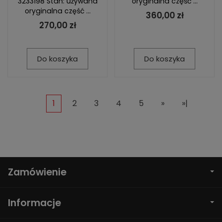
3233198 Stan: używana
oryginalna część ...
oryginalna część ...
360,00 zł
270,00 zł
Do koszyka
Do koszyka
1
2
3
4
5
»
»|
Zamówienie
Informacje