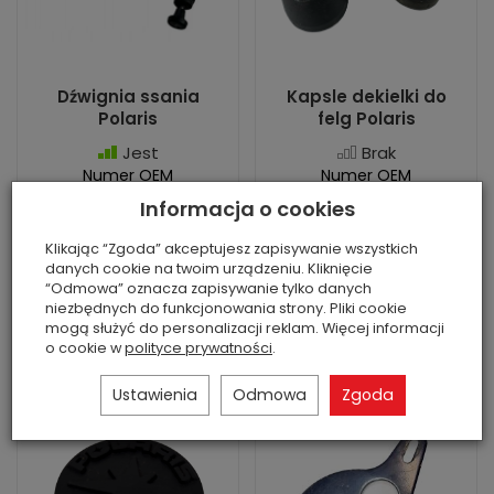
Dźwignia ssania
Kapsle dekielki do
Polaris
felg Polaris
Jest
Brak
Numer OEM
Numer OEM
(zamieniany): 7081176,
(zamieniany): 5413427
Informacja o cookies
7081008 Stan: używana
Stan: używane
oryginalna część ...
oryginalne kapsle do
Klikając “Zgoda” akceptujesz zapisywanie wszystkich
felg ...
danych cookie na twoim urządzeniu. Kliknięcie
180,00 zł
“Odmowa” oznacza zapisywanie tylko danych
162,00 zł
niezbędnych do funkcjonowania strony. Pliki cookie
mogą służyć do personalizacji reklam. Więcej informacji
o cookie w
polityce prywatności
.
Do koszyka
Do koszyka
Ustawienia
Odmowa
Zgoda