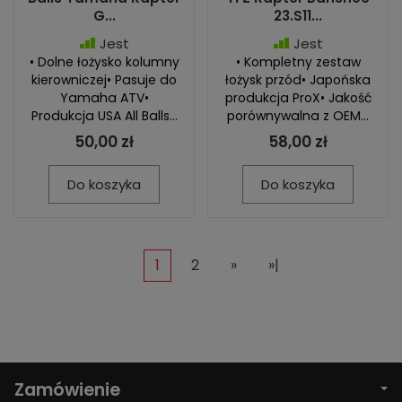
G...
23.S11...
Jest
Jest
• Dolne łożysko kolumny
• Kompletny zestaw
kierowniczej• Pasuje do
łożysk przód• Japońska
Yamaha ATV•
produkcja ProX• Jakość
Produkcja USA All Balls...
porównywalna z OEM...
50,00 zł
58,00 zł
Do koszyka
Do koszyka
1
2
»
»|
Zamówienie