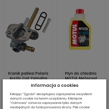
Kranik paliwa Polaris
Płyn do chłodnic
Arctic Cat Yamaha
MOTUL Motocool
Suzuki Kawasaki
Expert MU103291 1L
Informacja o cookies
zami...
gotowy do...
Klikając “Zgoda” akceptujesz zapisywanie wszystkich
Jest
Brak
danych cookie na twoim urządzeniu. Kliknięcie
Stan: nowa część
Stan: nowa część
“Odmowa” oznacza zapisywanie tylko danych
zamienna
zamienna
niezbędnych do funkcjonowania strony. Pliki cookie