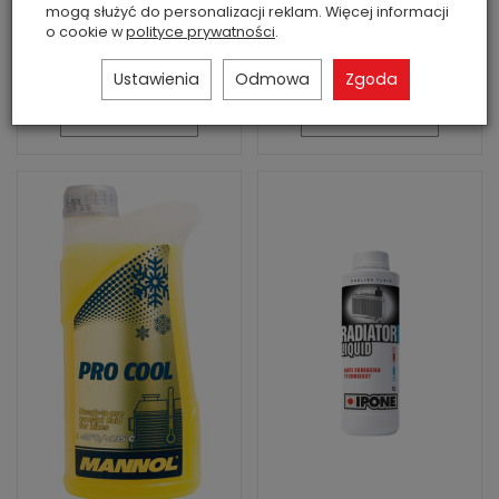
mogą służyć do personalizacji reklam. Więcej informacji
63,00 zł
33,00 zł
o cookie w
polityce prywatności
.
Ustawienia
Odmowa
Zgoda
Do koszyka
Do koszyka