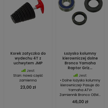
Korek zatyczka do
Łożysko kolumny
wydechu 4T z
kierowniczej dolne
uchwytem JMP
Bronco Yamaha
Raptor Griz...
Jest
Jest
Stan: nowa część
zamienna
• Dolne łożysko kolumny
kierowniczej• Pasuje do
23,00 zł
Yamaha ATV•
Zamiennik Bronco OEM...
46,00 zł