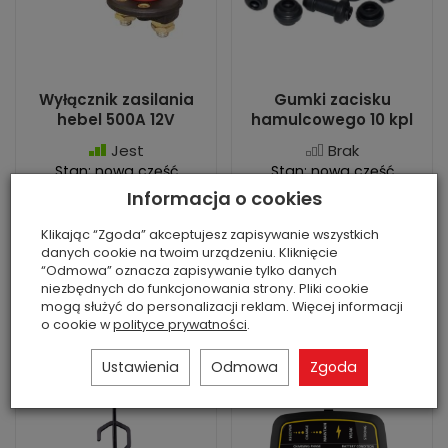
Wyłącznik zasilania
Gumki zacisku
hebel 500A 12V
hamulcowego 10 kpl
Jest
Brak
Stan: nowa część
Stan: nowa część
zamienna
zamienna
Informacja o cookies
29,00 zł
69,00 zł
Klikając “Zgoda” akceptujesz zapisywanie wszystkich
danych cookie na twoim urządzeniu. Kliknięcie
“Odmowa” oznacza zapisywanie tylko danych
niezbędnych do funkcjonowania strony. Pliki cookie
mogą służyć do personalizacji reklam. Więcej informacji
o cookie w
polityce prywatności
.
Do koszyka
Do koszyka
Ustawienia
Odmowa
Zgoda