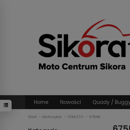
Home
Nowości
Quady / Bugg
Start
Motocykle
CFMOTO
675NK
675