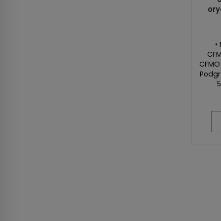
ory
•
CFM
CFMOT
Podgr
5