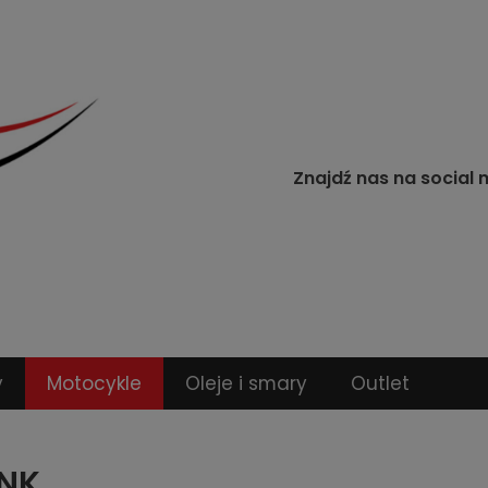
Znajdź nas na social 
y
Motocykle
Oleje i smary
Outlet
NK