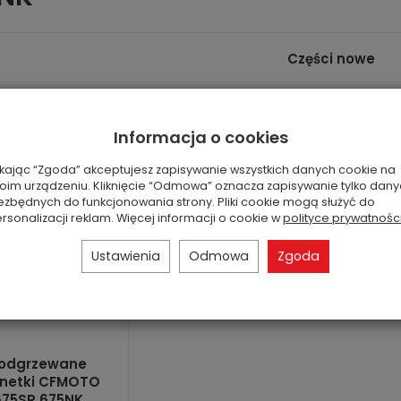
Części nowe
Informacja o cookies
ikając “Zgoda” akceptujesz zapisywanie wszystkich danych cookie na
oim urządzeniu. Kliknięcie “Odmowa” oznacza zapisywanie tylko dan
ezbędnych do funkcjonowania strony. Pliki cookie mogą służyć do
rsonalizacji reklam. Więcej informacji o cookie w
polityce prywatnośc
Ustawienia
Odmowa
Zgoda
odgrzewane
netki CFMOTO
675SR 675NK