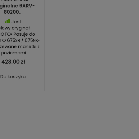
ginalne 6ARV-
80200...
Jest
 Nowy oryginał
OTO• Pasuje do
O 675SR / 675NK•
zewane manetki z
 poziomami...
423,00 zł
Do koszyka