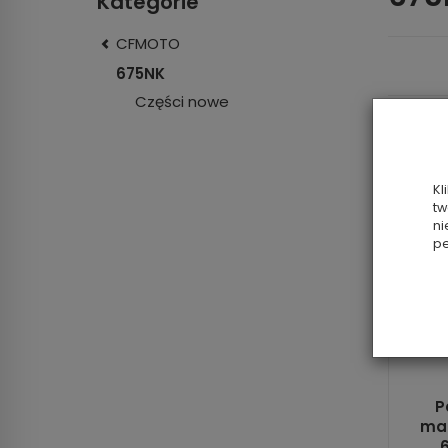
Kategorie
CFMOTO
675NK
Części nowe
Kl
tw
ni
pe
P
ma