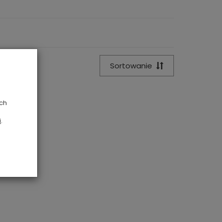
Sortowanie
ych
i
.