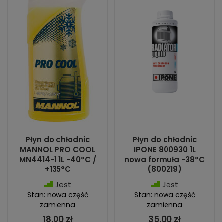
Płyn do chłodnic
Płyn do chłodnic
MANNOL PRO COOL
IPONE 800930 1L
MN4414-1 1L -40°C /
nowa formuła -38°C
+135°C
(800219)
Jest
Jest
Stan: nowa część
Stan: nowa część
zamienna
zamienna
18,00 zł
35,00 zł