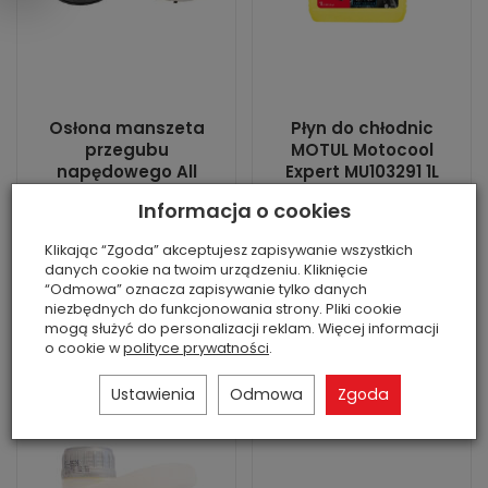
Osłona manszeta
Płyn do chłodnic
przegubu
MOTUL Motocool
napędowego All
Expert MU103291 1L
Balls 19-5034
gotowy do...
Informacja o cookies
Suzuki...
Brak
Jest
Stan: nowa część
Klikając “Zgoda” akceptujesz zapisywanie wszystkich
danych cookie na twoim urządzeniu. Kliknięcie
Stan: nowa część
zamienna
“Odmowa” oznacza zapisywanie tylko danych
zamienna ...
33,00 zł
niezbędnych do funkcjonowania strony. Pliki cookie
63,00 zł
mogą służyć do personalizacji reklam. Więcej informacji
o cookie w
polityce prywatności
.
Do koszyka
Do koszyka
Ustawienia
Odmowa
Zgoda