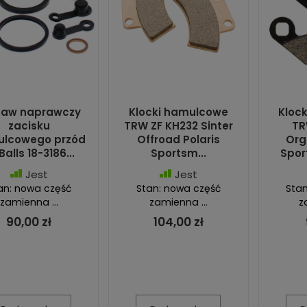
taw naprawczy
Klocki hamulcowe
Kloc
zacisku
TRW ZF KH232 Sinter
TR
lcowego przód
Offroad Polaris
Org
 Balls 18-3186...
Sportsm...
Spor
Jest
Jest
an: nowa część
Stan: nowa część
Stan
zamienna ...
zamienna ...
z
90,00 zł
104,00 zł