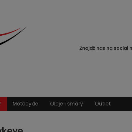
Znajdź nas na social 
y
Motocykle
Oleje i smary
Outlet
keye