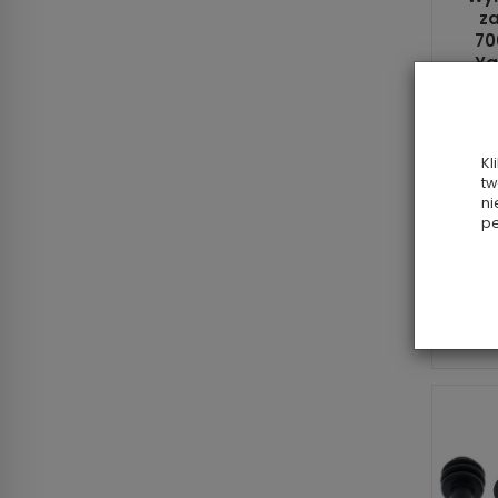
za
70
Ya
St
Kl
tw
ni
pe