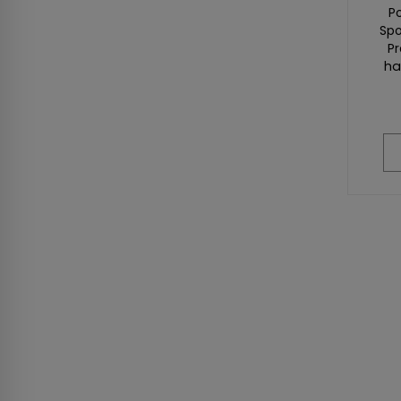
P
Sp
Pr
ha