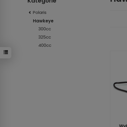
Kategorie
Polaris
Hawkeye
300cc
325cc
400cc
Wył