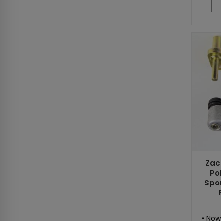
Zac
Po
Spo
• Now