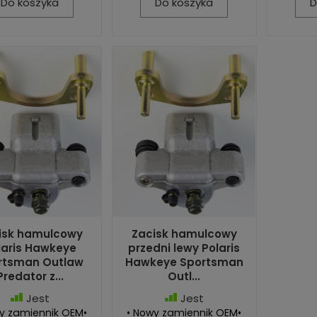
Do koszyka
Do koszyka
D
isk hamulcowy
Zacisk hamulcowy
laris Hawkeye
przedni lewy Polaris
rtsman Outlaw
Hawkeye Sportsman
Predator z...
Outl...
Jest
Jest
y zamiennik OEM•
• Nowy zamiennik OEM•