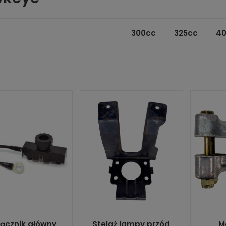
300cc
325cc
4
ącznik główny
Stelaż lampy przód
M