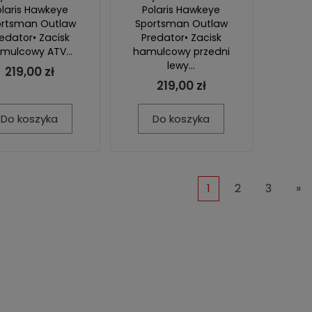
olaris Hawkeye
Polaris Hawkeye
ortsman Outlaw
Sportsman Outlaw
edator• Zacisk
Predator• Zacisk
mulcowy ATV...
hamulcowy przedni
lewy...
219,00 zł
219,00 zł
Do koszyka
Do koszyka
1
2
3
»