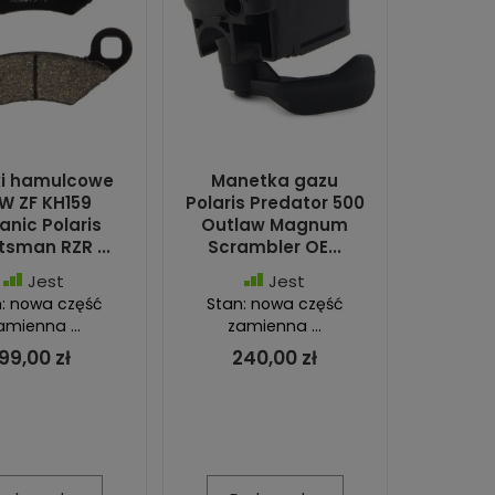
ki hamulcowe
Manetka gazu
W ZF KH159
Polaris Predator 500
anic Polaris
Outlaw Magnum
tsman RZR ...
Scrambler OE...
Jest
Jest
: nowa część
Stan: nowa część
amienna ...
zamienna ...
99,00 zł
240,00 zł