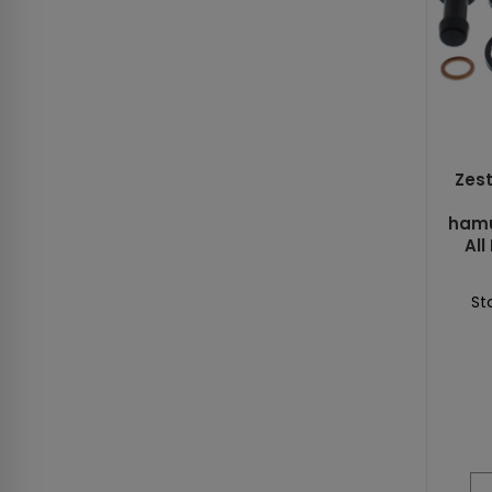
Zes
hamu
All
St