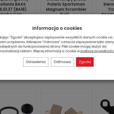
silania BAAS
Polaris Sportsman
kiero
6.01.37 (BA18)
Magnum Scrambler
Tra
maha Can-...
Trail ...
Sport
Jest
Jest
an: nowa część
Numer OEM
N
Informacja o cookies
zamienna
(zamieniany):
(zamien
5244969-329 Stan:
563197
ikając “Zgoda” akceptujesz zapisywanie wszystkich danych cookie na
99,00 zł
oim urządzeniu. Kliknięcie “Odmowa” oznacza zapisywanie tylko dan
używana oryginalna
orygi
ezbędnych do funkcjonowania strony. Pliki cookie mogą służyć do
część ...
rsonalizacji reklam. Więcej informacji o cookie w
polityce prywatnośc
270,00 zł
Ustawienia
Odmowa
Zgoda
Do koszyka
Do koszyka
D