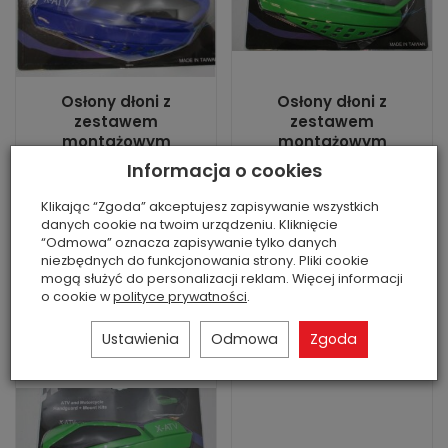
Osłony dłoni z
Osłony dłoni z
zestawem
zestawem
montażowym
montażowym
Informacja o cookies
Jest
Jest
Stan: nowa część
Stan: nowa część
Klikając “Zgoda” akceptujesz zapisywanie wszystkich
zamienna
zamienna
danych cookie na twoim urządzeniu. Kliknięcie
146,00 zł
146,00 zł
“Odmowa” oznacza zapisywanie tylko danych
niezbędnych do funkcjonowania strony. Pliki cookie
mogą służyć do personalizacji reklam. Więcej informacji
o cookie w
polityce prywatności
.
Do koszyka
Do koszyka
Ustawienia
Odmowa
Zgoda