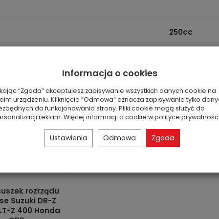
250cc
Informacja o cookies
ikając “Zgoda” akceptujesz zapisywanie wszystkich danych cookie na
oim urządzeniu. Kliknięcie “Odmowa” oznacza zapisywanie tylko dan
ezbędnych do funkcjonowania strony. Pliki cookie mogą służyć do
rsonalizacji reklam. Więcej informacji o cookie w
polityce prywatnośc
Ustawienia
Odmowa
Zgoda
uszek rozrządu
se Suzuki DR-Z
LT-Z 400 Honda