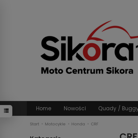
Home
Nowości
Quady / Bugg
Start
Motocykle
Honda
CRF
CRF