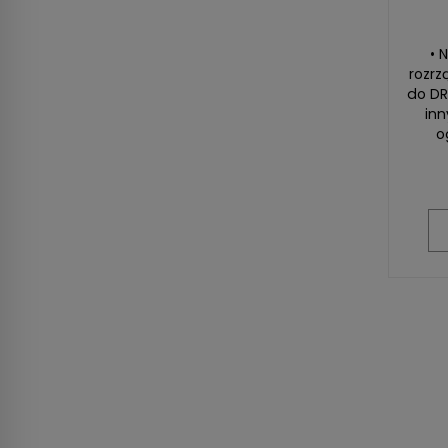
• 
rozrz
do DR
inn
o