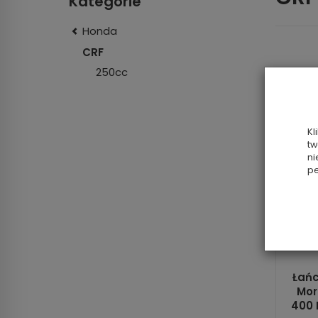
Kategorie
Honda
CRF
250cc
Kl
tw
ni
pe
Łańc
Mor
400 