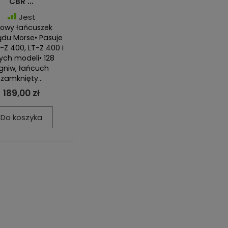
CBR ...
Jest
Nowy łańcuszek
ądu Morse• Pasuje
-Z 400, LT-Z 400 i
ych modeli• 128
gniw, łańcuch
zamknięty...
189,00 zł
Do koszyka