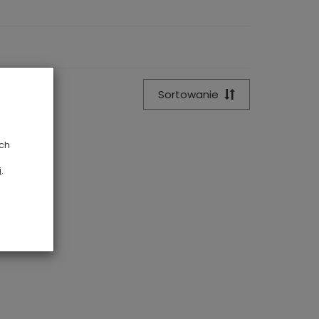
Sortowanie
ych
i
.