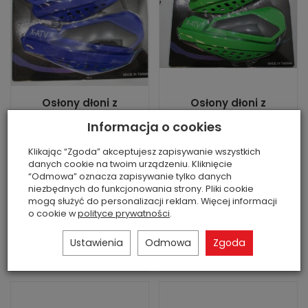
Osłony dłoni z
Osłony dłoni z
zestawem
zestawem
Informacja o cookies
montażowym
montażowym
Jest
Jest
Klikając “Zgoda” akceptujesz zapisywanie wszystkich
danych cookie na twoim urządzeniu. Kliknięcie
Stan: nowa część
Stan: nowa część
“Odmowa” oznacza zapisywanie tylko danych
zamienna
zamienna
niezbędnych do funkcjonowania strony. Pliki cookie
146,00 zł
146,00 zł
mogą służyć do personalizacji reklam. Więcej informacji
o cookie w
polityce prywatności
.
Ustawienia
Odmowa
Zgoda
Do koszyka
Do koszyka