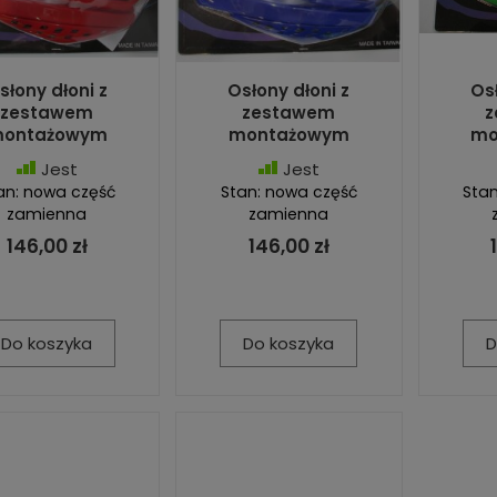
słony dłoni z
Osłony dłoni z
Osł
zestawem
zestawem
z
ontażowym
montażowym
mo
Jest
Jest
an: nowa część
Stan: nowa część
Stan
zamienna
zamienna
146,00 zł
146,00 zł
Do koszyka
Do koszyka
D