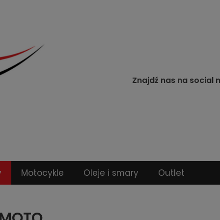
Znajdź nas na social 
y
Motocykle
Oleje i smary
Outlet
-MOTO