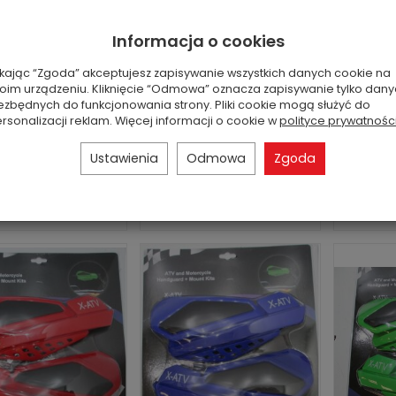
ażniki CF Moto
Moto CForce
SQUDD
rce 450 520 550
2016
Jest
Informacja o cookies
850 0G...
mo
Numer OEM
Jest
(zamieniany): 0GR0-
ikając “Zgoda” akceptujesz zapisywanie wszystkich danych cookie na
an: nowa część
051005, 0JYA-051001
Nume
oim urządzeniu. Kliknięcie “Odmowa” oznacza zapisywanie tylko dan
zamienna
Stan: nowa część
PROM.S
ezbędnych do funkcjonowania strony. Pliki cookie mogą służyć do
zamienna ...
rsonalizacji reklam. Więcej informacji o cookie w
polityce prywatnośc
257,00 zł
194,00 zł
2
Ustawienia
Odmowa
Zgoda
Do koszyka
Do koszyka
D