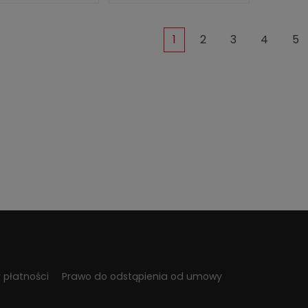
1
2
3
4
5
 płatności
Prawo do odstąpienia od umowy