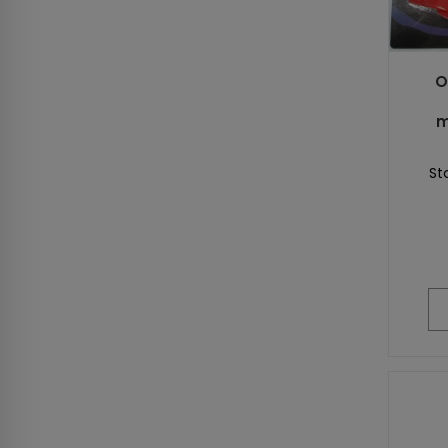
O
m
St