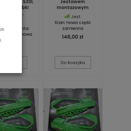
E CFMoto 520L
zestawem
–2022 szybki
montażowym
ntaż 150...
Jest
Jest
Stan: nowa część
r producenta:
zamienna
ych
Q15 Stan: nowa
146,00 zł
część
i
.
 247,00 zł
o koszyka
Do koszyka