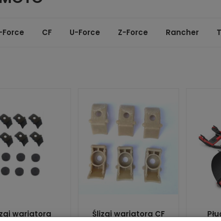
-Force
CF
U-Force
Z-Force
Rancher
T
izgi wariatora
Ślizgi wariatora CF
Płu