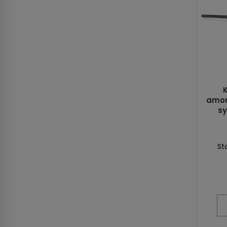
amor
s
St