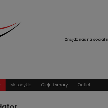
Znajdź nas na social 
y
Motocykle
Oleje i smary
Outlet
dator