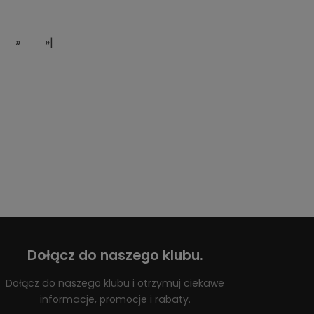
»
»|
Dołącz do naszego klubu.
Dołącz do naszego klubu i otrzymuj ciekawe
informacje, promocje i rabaty.