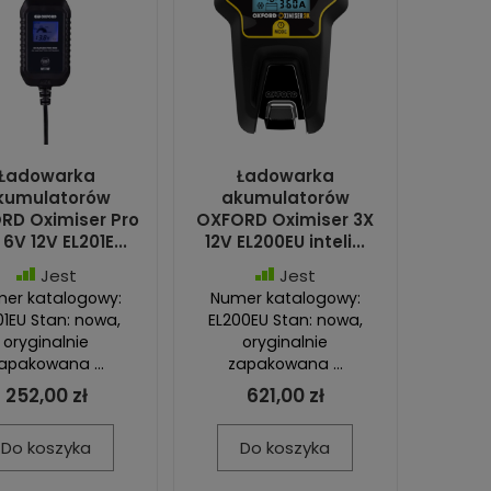
Ładowarka
Ładowarka
kumulatorów
akumulatorów
RD Oximiser Pro
OXFORD Oximiser 3X
6V 12V EL201E...
12V EL200EU inteli...
Jest
Jest
er katalogowy:
Numer katalogowy:
01EU Stan: nowa,
EL200EU Stan: nowa,
oryginalnie
oryginalnie
apakowana ...
zapakowana ...
252,00 zł
621,00 zł
Do koszyka
Do koszyka