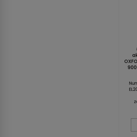
a
OXFO
900 
Num
EL2
z