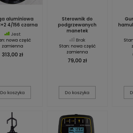
ga aluminiowa
Sterownik do
Gum
3+2 4/156 czarna
podgrzewanych
hamul
manetek
Jest
Brak
an: nowa część
Stan
zamienna
Stan: nowa część
zamienna
313,00 zł
79,00 zł
Do koszyka
Do koszyka
D