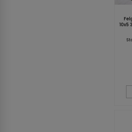
Fel
10x5 
St