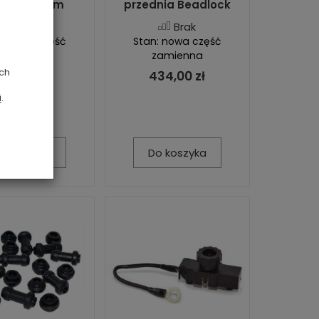
zednia 4mm
przednia Beadlock
Jest
Brak
: nowa część
Stan: nowa część
zamienna
zamienna
ych
351,00 zł
434,00 zł
i
.
o koszyka
Do koszyka