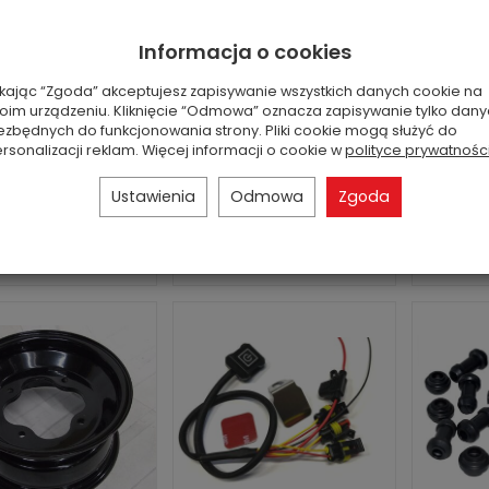
pr
Jest
Jest
an: nowa część
Stan: nowa część
Informacja o cookies
zamienna
zamienna
Stan
259,00 zł
235,00 zł
ikając “Zgoda” akceptujesz zapisywanie wszystkich danych cookie na
oim urządzeniu. Kliknięcie “Odmowa” oznacza zapisywanie tylko dan
ezbędnych do funkcjonowania strony. Pliki cookie mogą służyć do
rsonalizacji reklam. Więcej informacji o cookie w
polityce prywatnośc
Ustawienia
Odmowa
Zgoda
Do koszyka
Do koszyka
D