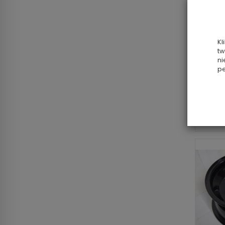
St
Kl
tw
ni
pe