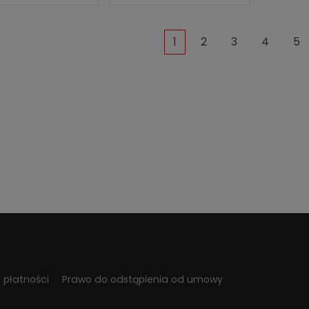
1
2
3
4
5
 płatności
Prawo do odstąpienia od umowy