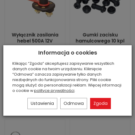
Wyłącznik zasilania
Gumki zacisku
hebel 500A 12V
hamulcowego 10 kpl
Jest
Brak
Informacja o cookies
Stan: nowa część
Stan: nowa część
zamienna
zamienna
Klikając “Zgoda” akceptujesz zapisywanie wszystkich
danych cookie na twoim urządzeniu. Kliknięcie
29,00 zł
69,00 zł
“Odmowa” oznacza zapisywanie tylko danych
niezbędnych do funkcjonowania strony. Pliki cookie
mogą służyć do personalizacji reklam. Więcej informacji
o cookie w
polityce prywatności
.
Ustawienia
Odmowa
Zgoda
Do koszyka
Do koszyka