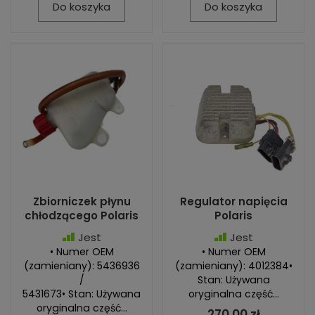
Do koszyka
Do koszyka
Zbiorniczek płynu
Regulator napięcia
chłodzącego Polaris
Polaris
Jest
Jest
• Numer OEM
• Numer OEM
(zamieniany): 5436936
(zamieniany): 4012384•
/
Stan: Używana
5431673• Stan: Używana
oryginalna część...
oryginalna część...
270,00 zł