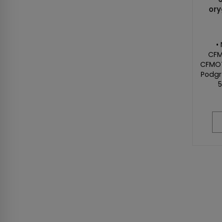
ory
•
CFM
CFMOT
Podgr
5