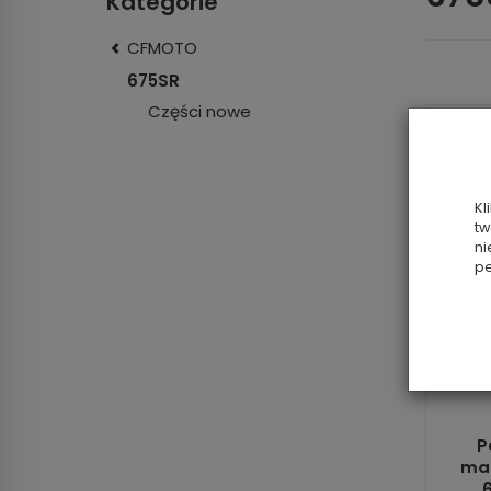
Kategorie
CFMOTO
675SR
Części nowe
Kl
tw
ni
pe
P
ma