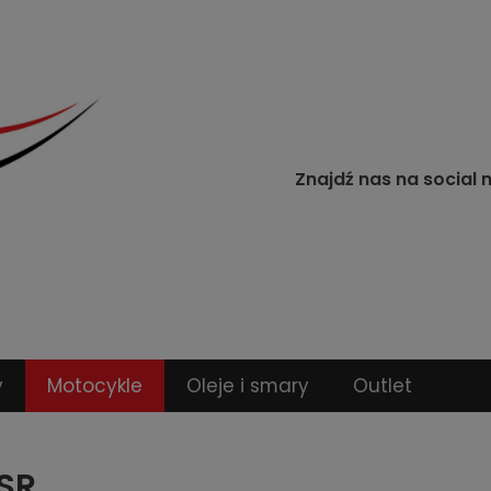
Znajdź nas na social 
y
Motocykle
Oleje i smary
Outlet
SR