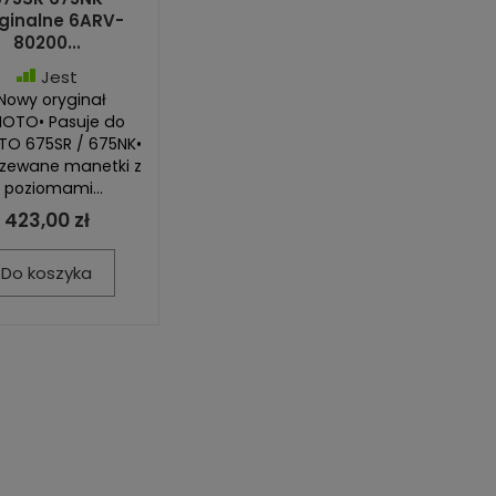
ginalne 6ARV-
80200...
Jest
 Nowy oryginał
OTO• Pasuje do
O 675SR / 675NK•
zewane manetki z
 poziomami...
423,00 zł
Do koszyka