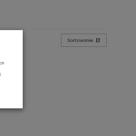
Sortowanie
ych
i
.