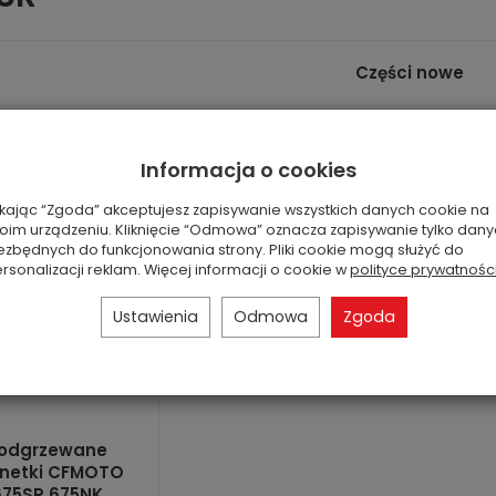
Części nowe
Informacja o cookies
ikając “Zgoda” akceptujesz zapisywanie wszystkich danych cookie na
oim urządzeniu. Kliknięcie “Odmowa” oznacza zapisywanie tylko dan
ezbędnych do funkcjonowania strony. Pliki cookie mogą służyć do
rsonalizacji reklam. Więcej informacji o cookie w
polityce prywatnośc
Ustawienia
Odmowa
Zgoda
odgrzewane
netki CFMOTO
675SR 675NK