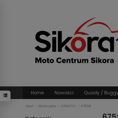
Home
Nowości
Quady / Bugg
Start
Motocykle
CFMOTO
675SR
675