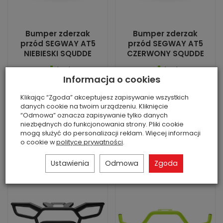
Bumper zderzak
Bumper zderzak
przód SEGWAY AT5
przód SEGWAY AT5
NIEBIESKI SQUDDE
CZERWONY SQUDDE
Jest
Jest
Informacja o cookies
Stan: nowa część
Stan: nowa część
zamienna ...
zamienna ...
Klikając “Zgoda” akceptujesz zapisywanie wszystkich
1 007,00 zł
1 007,00 zł
danych cookie na twoim urządzeniu. Kliknięcie
“Odmowa” oznacza zapisywanie tylko danych
niezbędnych do funkcjonowania strony. Pliki cookie
mogą służyć do personalizacji reklam. Więcej informacji
o cookie w
polityce prywatności
.
Do koszyka
Do koszyka
Ustawienia
Odmowa
Zgoda