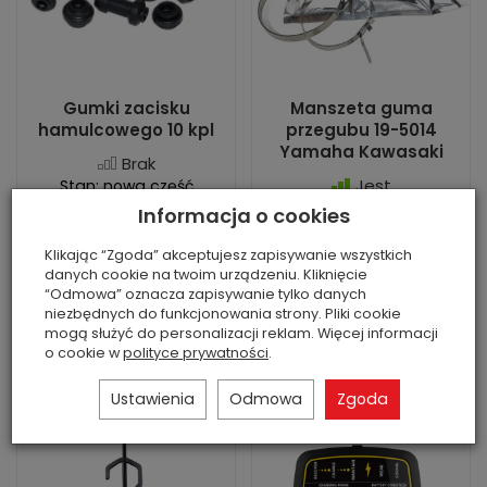
Gumki zacisku
Manszeta guma
hamulcowego 10 kpl
przegubu 19-5014
Yamaha Kawasaki
Brak
Jest
Stan: nowa część
zamienna
Stan: nowa część
Informacja o cookies
zamienna
69,00 zł
Klikając “Zgoda” akceptujesz zapisywanie wszystkich
45,00 zł
danych cookie na twoim urządzeniu. Kliknięcie
“Odmowa” oznacza zapisywanie tylko danych
niezbędnych do funkcjonowania strony. Pliki cookie
mogą służyć do personalizacji reklam. Więcej informacji
o cookie w
polityce prywatności
.
Do koszyka
Do koszyka
Ustawienia
Odmowa
Zgoda