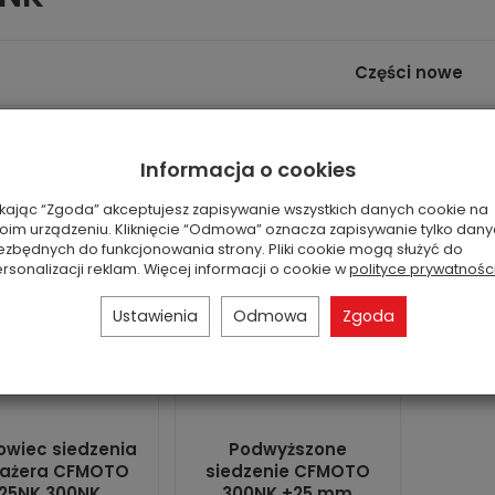
Części nowe
Informacja o cookies
ikając “Zgoda” akceptujesz zapisywanie wszystkich danych cookie na
oim urządzeniu. Kliknięcie “Odmowa” oznacza zapisywanie tylko dan
ezbędnych do funkcjonowania strony. Pliki cookie mogą służyć do
rsonalizacji reklam. Więcej informacji o cookie w
polityce prywatnośc
Ustawienia
Odmowa
Zgoda
owiec siedzenia
Podwyższone
ażera CFMOTO
siedzenie CFMOTO
125NK 300NK
300NK +25 mm