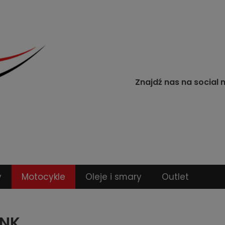
Znajdź nas na social 
y
Motocykle
Oleje i smary
Outlet
NK