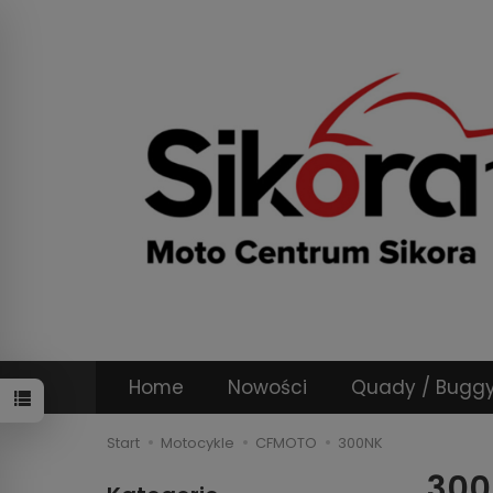
Home
Nowości
Quady / Bugg
Start
Motocykle
CFMOTO
300NK
300