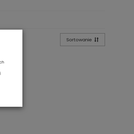
Sortowanie
ych
i
.