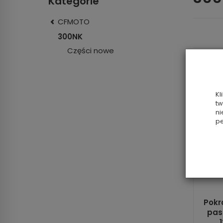
Kategorie
CFMOTO
300NK
Części nowe
Kl
tw
ni
pe
Pokr
pas