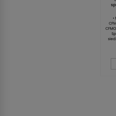
sp
•
CFM
CFMOT
Sp
sied