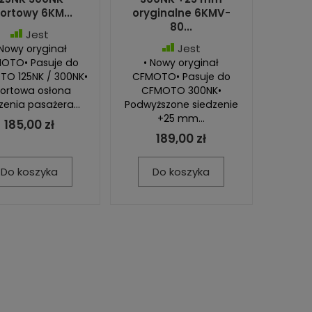
ortowy 6KM...
oryginalne 6KMV-
80...
Jest
Jest
 Nowy oryginał
OTO• Pasuje do
• Nowy oryginał
O 125NK / 300NK•
CFMOTO• Pasuje do
ortowa osłona
CFMOTO 300NK•
zenia pasażera...
Podwyższone siedzenie
+25 mm...
185,00 zł
189,00 zł
Do koszyka
Do koszyka