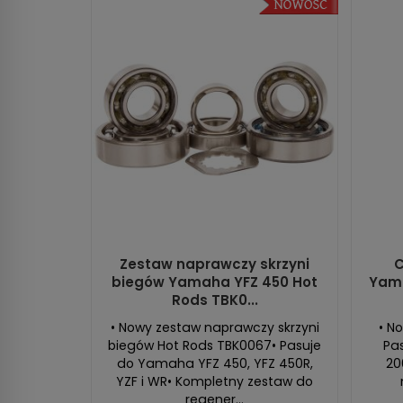
Zestaw naprawczy skrzyni
C
biegów Yamaha YFZ 450 Hot
Yama
Rods TBK0...
• Nowy zestaw naprawczy skrzyni
• N
biegów Hot Rods TBK0067• Pasuje
Pa
do Yamaha YFZ 450, YFZ 450R,
20
YZF i WR• Kompletny zestaw do
regener...