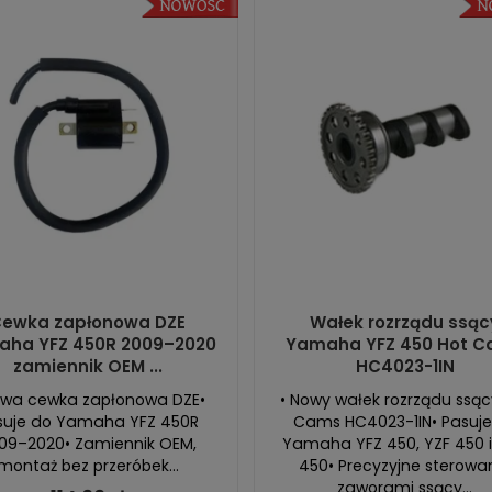
ewka zapłonowa DZE
Wałek rozrządu ssąc
ha YFZ 450R 2009–2020
Yamaha YFZ 450 Hot 
zamiennik OEM ...
HC4023-1IN
owa cewka zapłonowa DZE•
• Nowy wałek rozrządu ssąc
suje do Yamaha YFZ 450R
Cams HC4023-1IN• Pasuje
09–2020• Zamiennik OEM,
Yamaha YFZ 450, YZF 450 
montaż bez przeróbek...
450• Precyzyjne sterowa
zaworami ssący...