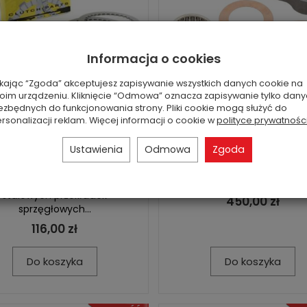
Informacja o cookies
ikając “Zgoda” akceptujesz zapisywanie wszystkich danych cookie na
oim urządzeniu. Kliknięcie “Odmowa” oznacza zapisywanie tylko dan
kładki tarcz sprzęgłowych
Korbowód Yamaha YFZ
ezbędnych do funkcjonowania strony. Pliki cookie mogą służyć do
 Yamaha YFZ 450 YFM 700
Namura RA-40012
rsonalizacji reklam. Więcej informacji o cookie w
polityce prywatnośc
Ra...
• Nowy korbowód Namura
Ustawienia
Odmowa
Zgoda
e przekładki sprzęgłowe ProX
40012• Pasuje do Yamaha
-7• Pasują do Yamaha YFZ
450 i YFZ 450R• Kompletny 
 i YFM 700 Raptor• Komplet
z łożyskami i sworzniem.
stalowych przekładek
450,00 zł
sprzęgłowych...
116,00 zł
Do koszyka
Do koszyka