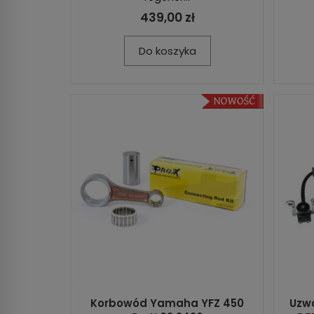
439,00 zł
Do koszyka
Korbowód Yamaha YFZ 450
Uzwo