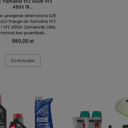
E Yamaha YFZ 450R YFZ
450X 18...
e uzwojenie alternatora DZE
tor)• Pasuje do Yamaha YFZ
 i YFZ 450X• Zamiennik OEM,
montaż bez przeróbek...
580,00 zł
Do koszyka