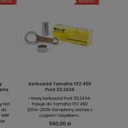
y
Korbowód Yamaha YFZ 450
Cams
ProX 03.2434
• Nowy korbowód ProX 03.2434•
y Hot
Pasuje do Yamaha YFZ 450
 do
2004–2005• Kompletny zestaw z
i WRF
czopem i łożyskiem...
nie
550,00 zł