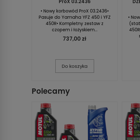
ProX 03.2436
DZ
• Nowy korbowód ProX 03.2436•
Pasuje do Yamaha YFZ 450 i YFZ
• Now
450R• Kompletny zestaw z
(sta
czopem i łożyskiem...
450R
737,00 zł
Do koszyka
Polecamy