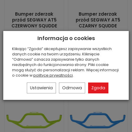
Bumper zderzak
Bumper zderzak
przód SEGWAY AT5
przód SEGWAY AT5
CZERWONY SQUDDE
CZARNY SQUDDE
Jest
Jest
Informacja o cookies
Stan: nowa część
Stan: nowa część
zamienna ...
zamienna ...
Klikając “Zgoda” akceptujesz zapisywanie wszystkich
danych cookie na twoim urządzeniu. Kliknięcie
1 007,00 zł
1 007,00 zł
“Odmowa” oznacza zapisywanie tylko danych
niezbędnych do funkcjonowania strony. Pliki cookie
mogą służyć do personalizacji reklam. Więcej informacji
Do koszyka
Do koszyka
o cookie w
polityce prywatności
.
Ustawienia
Odmowa
Zgoda