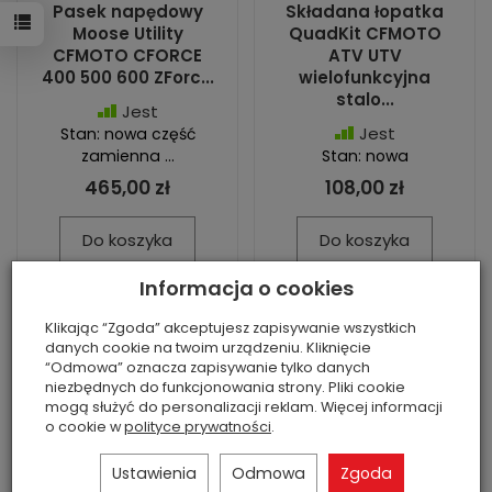
Pasek napędowy
Składana łopatka
Moose Utility
QuadKit CFMOTO
CFMOTO CFORCE
ATV UTV
400 500 600 ZForc...
wielofunkcyjna
stalo...
Jest
Jest
Stan: nowa część
zamienna ...
Stan: nowa
465,00 zł
108,00 zł
Do koszyka
Do koszyka
Informacja o cookies
Klikając “Zgoda” akceptujesz zapisywanie wszystkich
danych cookie na twoim urządzeniu. Kliknięcie
“Odmowa” oznacza zapisywanie tylko danych
niezbędnych do funkcjonowania strony. Pliki cookie
mogą służyć do personalizacji reklam. Więcej informacji
o cookie w
polityce prywatności
.
Ustawienia
Odmowa
Zgoda