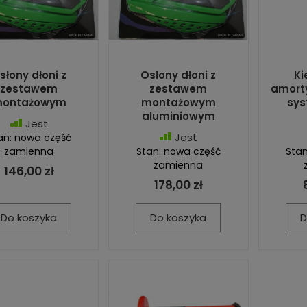
słony dłoni z
Osłony dłoni z
Ki
zestawem
zestawem
amorty
ontażowym
montażowym
sys
aluminiowym
Jest
Jest
an: nowa część
zamienna
Stan: nowa część
Stan
zamienna
146,00 zł
178,00 zł
Do koszyka
Do koszyka
D