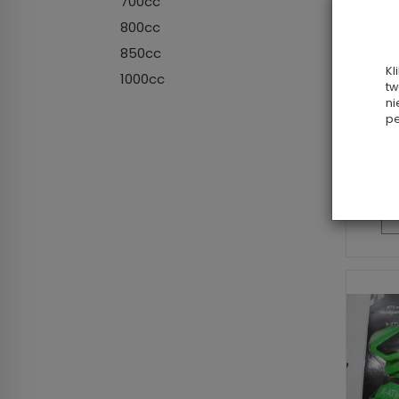
700cc
800cc
Filtr
850cc
Kl
1000cc
tw
(zami
ni
708
pe
czę