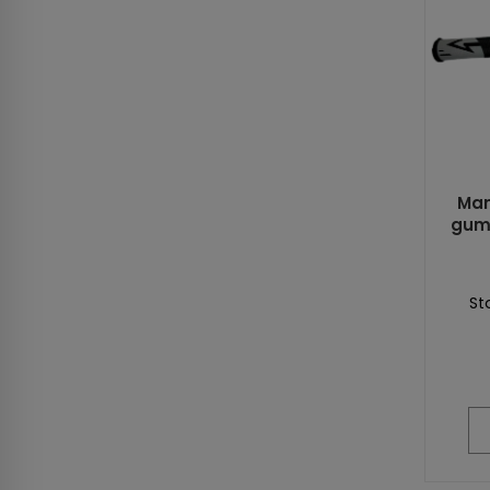
Man
gum
St