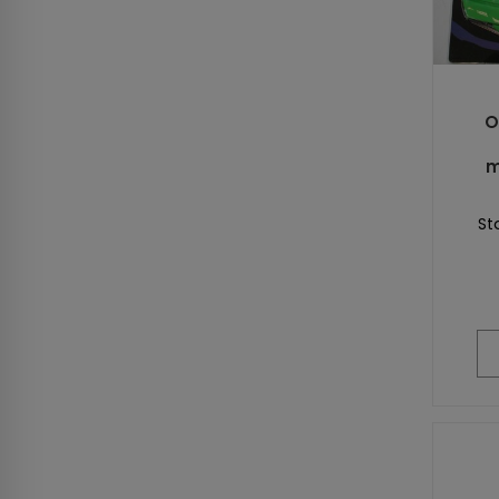
O
m
St