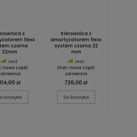
erownica z
Kierownica z
zatorem flexx
amortyzatorem flexx
tem czarna
system czarna 22
22mm
mm
Jest
Jest
: nowa część
Stan: nowa część
zamienna
zamienna
814,00 zł
726,00 zł
o koszyka
Do koszyka