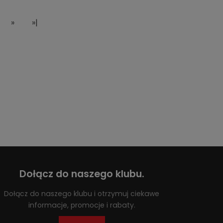
»
»|
Dołącz do naszego klubu.
Dołącz do naszego klubu i otrzymuj ciekawe
informacje, promocje i rabaty.