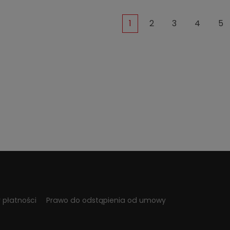
1
2
3
4
5
 płatności
Prawo do odstąpienia od umowy