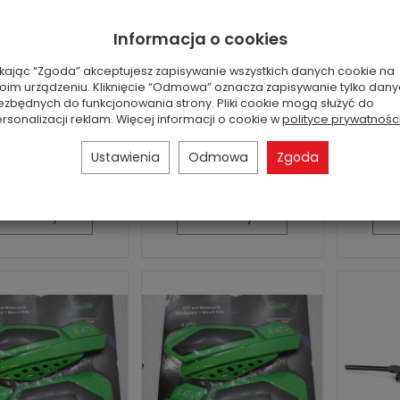
 powietrza Polaris
Osłony dłoni z
Osł
Informacja o cookies
zestawem
z
Jest
montażowym
mo
ikając “Zgoda” akceptujesz zapisywanie wszystkich danych cookie na
Numer OEM
oim urządzeniu. Kliknięcie “Odmowa” oznacza zapisywanie tylko dan
Jest
eniany): 7080595,
ezbędnych do funkcjonowania strony. Pliki cookie mogą służyć do
2101 Stan: nowa
Stan: nowa część
Stan
rsonalizacji reklam. Więcej informacji o cookie w
polityce prywatnośc
ść zamienna ...
zamienna
71,00 zł
146,00 zł
Ustawienia
Odmowa
Zgoda
Do koszyka
Do koszyka
D