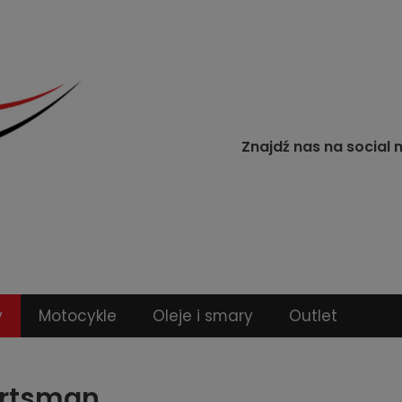
Znajdź nas na social 
y
Motocykle
Oleje i smary
Outlet
rtsman