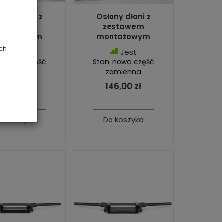
ony dłoni z
Osłony dłoni z
estawem
zestawem
ntażowym
montażowym
ych
Jest
Jest
: nowa część
Stan: nowa część
i
.
zamienna
zamienna
146,00 zł
146,00 zł
o koszyka
Do koszyka