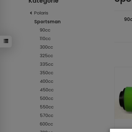
Kategorie
Polaris
90
Sportsman
90cc
110cc
300cc
325cc
335cc
350cc
400cc
450cc
500cc
550cc
570cc
600cc