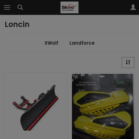
Loncin
XWolf
Landforce