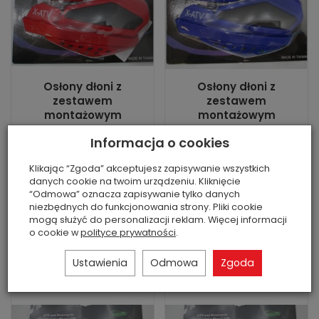
Osłony dłoni z
Osłony dłoni z
zestawem
zestawem
montażowym
montażowym
Jest
Jest
Informacja o cookies
Stan: nowa część
Stan: nowa część
zamienna
zamienna
Klikając “Zgoda” akceptujesz zapisywanie wszystkich
danych cookie na twoim urządzeniu. Kliknięcie
146,00 zł
146,00 zł
“Odmowa” oznacza zapisywanie tylko danych
niezbędnych do funkcjonowania strony. Pliki cookie
mogą służyć do personalizacji reklam. Więcej informacji
o cookie w
polityce prywatności
.
Do koszyka
Do koszyka
Ustawienia
Odmowa
Zgoda