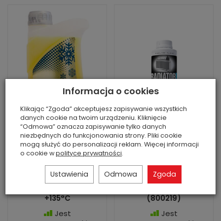
Informacja o cookies
Klikając “Zgoda” akceptujesz zapisywanie wszystkich
danych cookie na twoim urządzeniu. Kliknięcie
“Odmowa” oznacza zapisywanie tylko danych
niezbędnych do funkcjonowania strony. Pliki cookie
mogą służyć do personalizacji reklam. Więcej informacji
o cookie w
polityce prywatności
.
Płyn do chłodnic
Płyn do chłodnic
Ustawienia
Odmowa
Zgoda
MANNOL PRO COOL
IPONE 800930 1L
MN4414-1 1L -40°C /
nowa formuła -38°C
+135°C
(800219)
Jest
Jest