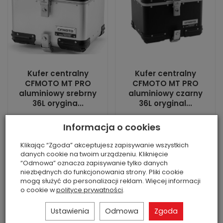
Kufer centralny
Kufer centralny
CFMOTO MT PRO
CFMOTO MT PRO
aluminiowy srebrny
aluminiowy czarny
36L orygina...
36L oryginal...
Jest
Brak
Informacja o cookies
• Stan produktu: nowy
• Stan produktu: nowy
oryginalny CFMOTO•
oryginalny CFMOTO•
Klikając “Zgoda” akceptujesz zapisywanie wszystkich
Pasuje do: 450MT /
Pasuje do: 450MT /
danych cookie na twoim urządzeniu. Kliknięcie
700MT / 800MT /
700MT / 800MT /
“Odmowa” oznacza zapisywanie tylko danych
1000MT-X• Główna
1000MT-X• Główna
niezbędnych do funkcjonowania strony. Pliki cookie
cecha: aluminiowy
cecha: aluminiowy
mogą służyć do personalizacji reklam. Więcej informacji
kufer centralny 36L...
kufer centralny 36L...
o cookie w
polityce prywatności
.
1 548,00 zł
1 620,00 zł
Ustawienia
Odmowa
Zgoda