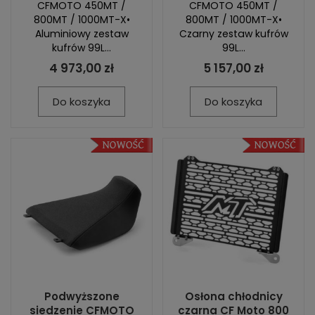
CFMOTO 450MT /
CFMOTO 450MT /
800MT / 1000MT-X•
800MT / 1000MT-X•
Aluminiowy zestaw
Czarny zestaw kufrów
kufrów 99L...
99L...
4 973,00 zł
5 157,00 zł
Do koszyka
Do koszyka
Podwyższone
Osłona chłodnicy
siedzenie CFMOTO
czarna CF Moto 800