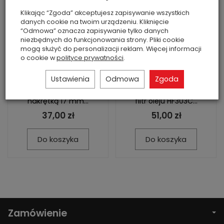
Filtr oleju Racing
Filtr oleju
Klikając “Zgoda” akceptujesz zapisywanie wszystkich
Honda Kawasaki
chromowany Honda
danych cookie na twoim urządzeniu. Kliknięcie
Yamaha Hiflo
Kawasaki Yamaha
“Odmowa” oznacza zapisywanie tylko danych
HF303RC
Hiflo HF303C
niezbędnych do funkcjonowania strony. Pliki cookie
mogą służyć do personalizacji reklam. Więcej informacji
Jest
Jest
o cookie w
polityce prywatności
.
• Nowy zamiennik
• Nowy zamiennik
HifloFiltro• Pasuje do
HifloFiltro• Pasuje do
Ustawienia
Odmowa
Zgoda
Honda, Kawasaki i
Honda, Kawasaki i
Yamaha• Filtr Racing z
Yamaha• Chromowany
nakrętką 17 mm...
filtr oleju HF303C...
37,00 zł
51,00 zł
Do koszyka
Do koszyka
Zamówienie