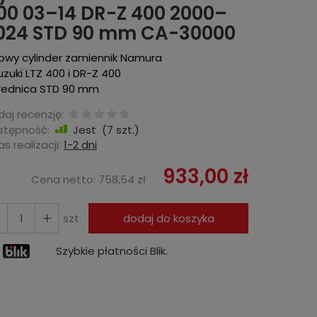
00 03–14 DR-Z 400 2000–
024 STD 90 mm CA-30000
Nowy cylinder zamiennik Namura
uzuki LTZ 400 i DR-Z 400
Średnica STD 90 mm
aj recenzję:
stępność:
Jest
(
7
szt.)
s realizacji:
1-2 dni
933,00 zł
Cena netto:
758,54 zł
szt.
dodaj do koszyka
Szybkie płatności Blik.