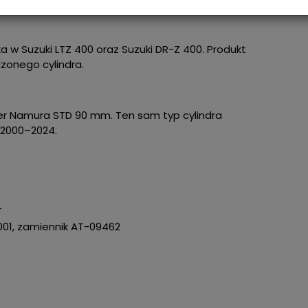
a w Suzuki LTZ 400 oraz Suzuki DR-Z 400. Produkt
zonego cylindra.
nder Namura STD 90 mm. Ten sam typ cylindra
 2000–2024.
T
001, zamiennik AT-09462