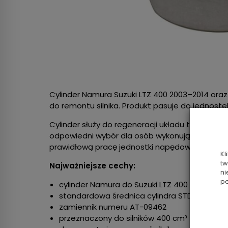
Cylinder Namura Suzuki LTZ 400 2003–2014 ora
do remontu silnika. Produkt pasuje do jednost
Cylinder służy do regeneracji układu tłokowo-
odpowiedni wybór dla osób wykonujących napra
prawidłową pracę jednostki napędowej.
Kl
tw
Najważniejsze cechy:
ni
pe
cylinder Namura do Suzuki LTZ 400 i DR-Z 400
standardowa średnica cylindra STD 90 mm
zamiennik numeru AT-09462
przeznaczony do silników 400 cm³