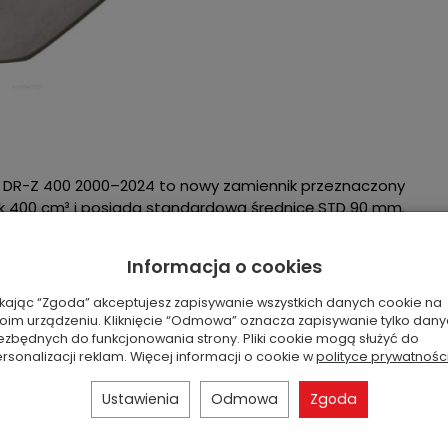
z DR-Z 400 2000–2024 to nowy zamiennik przeznaczony
ek 400 cm³ i posiada standardową średnicę STD 90 mm.
cylindrowego w quadach i motocyklach Suzuki. To
Informacja o cookies
wę silnika, przywracających kompresję oraz
ikając “Zgoda” akceptujesz zapisywanie wszystkich danych cookie na
oim urządzeniu. Kliknięcie “Odmowa” oznacza zapisywanie tylko dan
ezbędnych do funkcjonowania strony. Pliki cookie mogą służyć do
rsonalizacji reklam. Więcej informacji o cookie w
polityce prywatnośc
Ustawienia
Odmowa
Zgoda