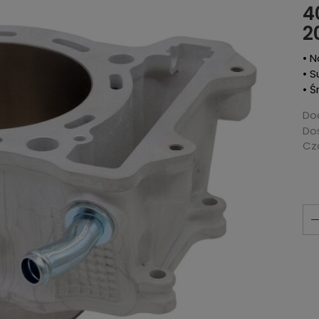
4
2
• 
• S
• 
Dod
Do
Cza