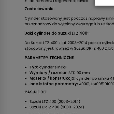
do remontu i regeneracji silnika
Zastosowanie:
Cylinder stosowany jest podczas naprawy silnik
przeznaczony do wymiany zużytego lub uszkod
Jaki cylinder do Suzuki LTZ 400?
Do Suzuki LTZ 400 z lat 2003–2014 pasuje cyli
stosowany jest również w Suzuki DR-Z 400 z lat
PARAMETRY TECHNICZNE
Typ:
cylinder silnika
Wymiary / rozmiar
: STD 90 mm
Materiał / konstrukcja:
cylinder do silnika 4
Inne istotne parametry:
40001, P400510100
PASUJE DO
Suzuki LTZ 400 (2003–2014)
Suzuki DR-Z 400 (2000–2024)