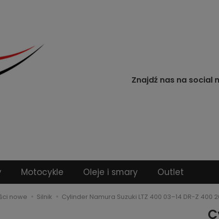
Znajdź nas na social 
y
Motocykle
Oleje i smary
Outlet
ści nowe
Silnik
Cylinder Namura Suzuki LTZ 400 03–14 DR-Z 40
C