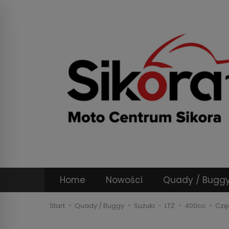
Home
Nowości
Quady / Bugg
Start
Quady / Buggy
Suzuki
LTZ
400cc
Czę